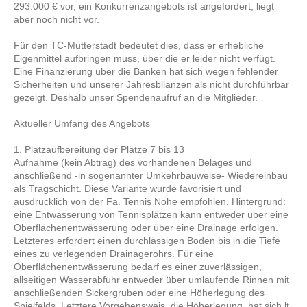
293.000 € vor, ein Konkurrenzangebots ist angefordert, liegt
aber noch nicht vor.
Für den TC-Mutterstadt bedeutet dies, dass er erhebliche
Eigenmittel aufbringen muss, über die er leider nicht verfügt.
Eine Finanzierung über die Banken hat sich wegen fehlender
Sicherheiten und unserer Jahresbilanzen als nicht durchführbar
gezeigt. Deshalb unser Spendenaufruf an die Mitglieder.
Aktueller Umfang des Angebots
1. Platzaufbereitung der Plätze 7 bis 13
Aufnahme (kein Abtrag) des vorhandenen Belages und
anschließend -in sogenannter Umkehrbauweise- Wiedereinbau
als Tragschicht. Diese Variante wurde favorisiert und
ausdrücklich von der Fa. Tennis Nohe empfohlen. Hintergrund:
eine Entwässerung von Tennisplätzen kann entweder über eine
Oberflächenentwässerung oder über eine Drainage erfolgen.
Letzteres erfordert einen durchlässigen Boden bis in die Tiefe
eines zu verlegenden Drainagerohrs. Für eine
Oberflächenentwässerung bedarf es einer zuverlässigen,
allseitigen Wasserabfuhr entweder über umlaufende Rinnen mit
anschließenden Sickergruben oder eine Höherlegung des
Spielfelds. Letztere Vorgehensweis, die Höherlegung, hat sich lt.