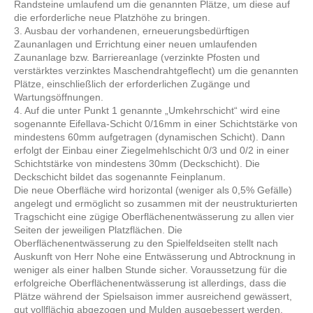
Randsteine umlaufend um die genannten Plätze, um diese auf
die erforderliche neue Platzhöhe zu bringen.
3. Ausbau der vorhandenen, erneuerungsbedürftigen
Zaunanlagen und Errichtung einer neuen umlaufenden
Zaunanlage bzw. Barriereanlage (verzinkte Pfosten und
verstärktes verzinktes Maschendrahtgeflecht) um die genannten
Plätze, einschließlich der erforderlichen Zugänge und
Wartungsöffnungen.
4. Auf die unter Punkt 1 genannte „Umkehrschicht“ wird eine
sogenannte Eifellava-Schicht 0/16mm in einer Schichtstärke von
mindestens 60mm aufgetragen (dynamischen Schicht). Dann
erfolgt der Einbau einer Ziegelmehlschicht 0/3 und 0/2 in einer
Schichtstärke von mindestens 30mm (Deckschicht). Die
Deckschicht bildet das sogenannte Feinplanum.
Die neue Oberfläche wird horizontal (weniger als 0,5% Gefälle)
angelegt und ermöglicht so zusammen mit der neustrukturierten
Tragschicht eine zügige Oberflächenentwässerung zu allen vier
Seiten der jeweiligen Platzflächen. Die
Oberflächenentwässerung zu den Spielfeldseiten stellt nach
Auskunft von Herr Nohe eine Entwässerung und Abtrocknung in
weniger als einer halben Stunde sicher. Voraussetzung für die
erfolgreiche Oberflächenentwässerung ist allerdings, dass die
Plätze während der Spielsaison immer ausreichend gewässert,
gut vollflächig abgezogen und Mulden ausgebessert werden.