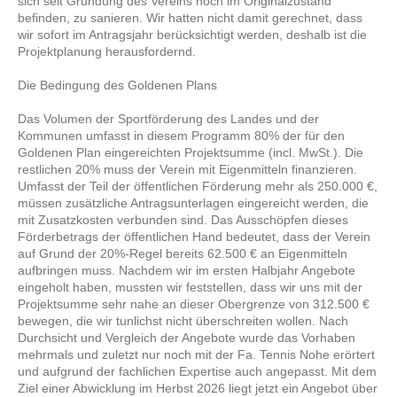
sich seit Gründung des Vereins noch im Originalzustand
befinden, zu sanieren. Wir hatten nicht damit gerechnet, dass
wir sofort im Antragsjahr berücksichtigt werden, deshalb ist die
Projektplanung herausfordernd.
Die Bedingung des Goldenen Plans
Das Volumen der Sportförderung des Landes und der
Kommunen umfasst in diesem Programm 80% der für den
Goldenen Plan eingereichten Projektsumme (incl. MwSt.). Die
restlichen 20% muss der Verein mit Eigenmitteln finanzieren.
Umfasst der Teil der öffentlichen Förderung mehr als 250.000 €,
müssen zusätzliche Antragsunterlagen eingereicht werden, die
mit Zusatzkosten verbunden sind. Das Ausschöpfen dieses
Förderbetrags der öffentlichen Hand bedeutet, dass der Verein
auf Grund der 20%-Regel bereits 62.500 € an Eigenmitteln
aufbringen muss. Nachdem wir im ersten Halbjahr Angebote
eingeholt haben, mussten wir feststellen, dass wir uns mit der
Projektsumme sehr nahe an dieser Obergrenze von 312.500 €
bewegen, die wir tunlichst nicht überschreiten wollen. Nach
Durchsicht und Vergleich der Angebote wurde das Vorhaben
mehrmals und zuletzt nur noch mit der Fa. Tennis Nohe erörtert
und aufgrund der fachlichen Expertise auch angepasst. Mit dem
Ziel einer Abwicklung im Herbst 2026 liegt jetzt ein Angebot über