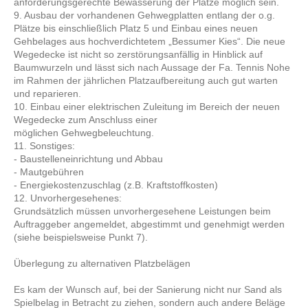
anforderungsgerechte Bewässerung der Plätze möglich sein.
9. Ausbau der vorhandenen Gehwegplatten entlang der o.g.
Plätze bis einschließlich Platz 5 und Einbau eines neuen
Gehbelages aus hochverdichtetem „Bessumer Kies“. Die neue
Wegedecke ist nicht so zerstörungsanfällig in Hinblick auf
Baumwurzeln und lässt sich nach Aussage der Fa. Tennis Nohe
im Rahmen der jährlichen Platzaufbereitung auch gut warten
und reparieren.
10. Einbau einer elektrischen Zuleitung im Bereich der neuen
Wegedecke zum Anschluss einer
möglichen Gehwegbeleuchtung.
11. Sonstiges:
- Baustelleneinrichtung und Abbau
- Mautgebühren
- Energiekostenzuschlag (z.B. Kraftstoffkosten)
12. Unvorhergesehenes:
Grundsätzlich müssen unvorhergesehene Leistungen beim
Auftraggeber angemeldet, abgestimmt und genehmigt werden
(siehe beispielsweise Punkt 7).
Überlegung zu alternativen Platzbelägen
Es kam der Wunsch auf, bei der Sanierung nicht nur Sand als
Spielbelag in Betracht zu ziehen, sondern auch andere Beläge